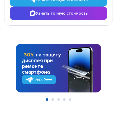
Узнать точную стоимость
-30%
на защиту
дисплея при
ремонте
смартфона
Подробнее
Item
1