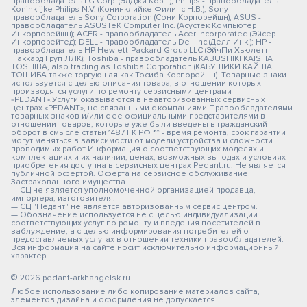
правообладатель LG Corp. (ЭлДжи Корп.); Philips - правообладатель
Koninklijke Philips N.V. (Конинклийке Филипс Н.В.); Sony -
правообладатель Sony Corporation (Сони Корпорейшн); ASUS -
правообладатель ASUSTeK Computer Inc. (Асустек Компьютер
Инкорпорейшн); ACER - правообладатель Acer Incorporated (Эйсер
Инкорпорейтед); DELL - правообладатель Dell Inc.(Делл Инк.); HP -
правообладатель HP Hewlett-Packard Group LLC (ЭйчПи Хьюлетт
Паккард Груп ЛЛК); Toshiba - правообладатель KABUSHIKI KAISHA
TOSHIBA, also trading as Toshiba Corporation (КАБУШИКИ КАЙША
ТОШИБА также торгующая как Тосиба Корпорейшн). Товарные знаки
используется с целью описания товара, в отношении которых
производятся услуги по ремонту сервисными центрами
«PEDANT».Услуги оказываются в неавторизованных сервисных
центрах «PEDANT», не связанными с компаниями Правообладателями
товарных знаков и/или с ее официальными представителями в
отношении товаров, которые уже были введены в гражданский
оборот в смысле статьи 1487 ГК РФ ** - время ремонта, срок гарантии
могут меняться в зависимости от модели устройства и сложности
проводимых работ Информация о соответствующих моделях и
комплектациях и их наличии, ценах, возможных выгодах и условиях
приобретения доступна в сервисных центрах Pedant.ru. Не является
публичной офертой. Оферта на сервисное обслуживание
Застрахованного имущества
— СЦ не является уполномоченной организацией продавца,
импортера, изготовителя.
— СЦ "Педант" не является авторизованным сервис центром.
— Обозначение используется не с целью индивидуализации
соответствующих услуг по ремонту и введения посетителей в
заблуждение, а с целью информирования потребителей о
предоставляемых услугах в отношении техники правообладателей.
Вся информация на сайте носит исключительно информационный
характер.
© 2026 pedant-arkhangelsk.ru
Любое использование либо копирование материалов сайта,
элементов дизайна и оформления не допускается.