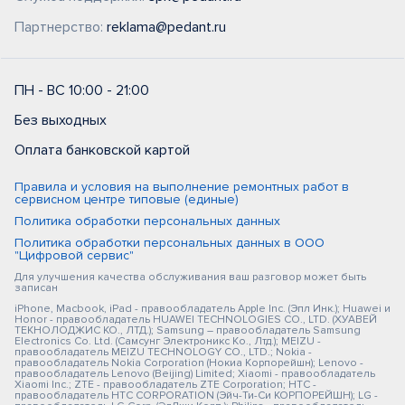
Партнерство:
reklama@pedant.ru
ПН - ВС 10:00 - 21:00
Без выходных
Оплата банковской картой
Правила и условия на выполнение ремонтных работ в
сервисном центре типовые (единые)
Политика обработки персональных данных
Политика обработки персональных данных в ООО
"Цифровой сервис"
Для улучшения качества обслуживания ваш разговор может быть
записан
iPhone, Macbook, iPad - правообладатель Apple Inc. (Эпл Инк.); Huawei и
Honor - правообладатель HUAWEI TECHNOLOGIES CO., LTD. (ХУАВЕЙ
ТЕКНОЛОДЖИС КО., ЛТД.); Samsung – правообладатель Samsung
Electronics Co. Ltd. (Самсунг Электроникс Ко., Лтд.); MEIZU -
правообладатель MEIZU TECHNOLOGY CO., LTD.; Nokia -
правообладатель Nokia Corporation (Нокиа Корпорейшн); Lenovo -
правообладатель Lenovo (Beijing) Limited; Xiaomi - правообладатель
Xiaomi Inc.; ZTE - правообладатель ZTE Corporation; HTC -
правообладатель HTC CORPORATION (Эйч-Ти-Си КОРПОРЕЙШН); LG -