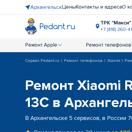
Цены
Контакты и адреса
О к
Архангельск
ТРК "Макси"
+7 (818) 260-4
перекрёст
+7 (818) 260
Ремонт
Apple
Ремонт
телефонов
Сервис Pedant.ru
Ремонт телефонов
Xiaomi
Рем
Ремонт Xiaomi R
13C в Архангел
В Архангельске 5 сервисов, в России 