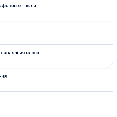
рофонов от пыли
 попадания влаги
ния