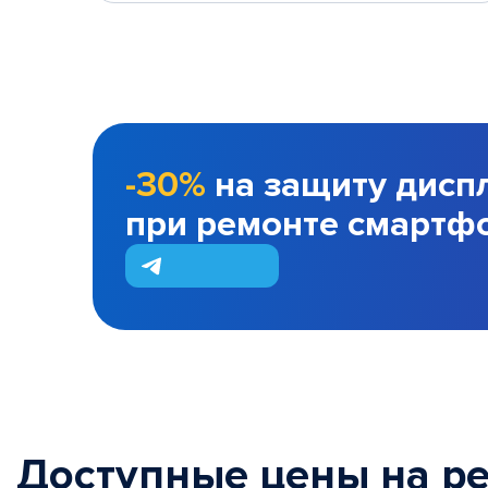
-30%
на защиту дисп
при ремонте смартф
Доступные цены на р