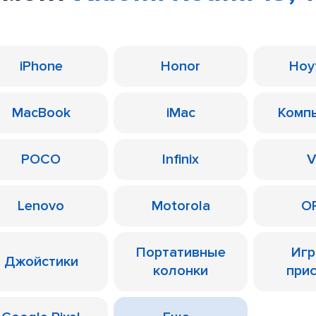
iPhone
Honor
Ноу
MacBook
iMac
Комп
POCO
Infinix
V
Lenovo
Motorola
O
Портативные
Иг
Джойстики
колонки
при