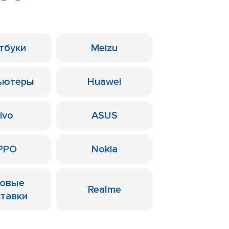
тбуки
Meizu
ьютеры
Huawei
ivo
ASUS
PPO
Nokia
ровые
Realme
ставки