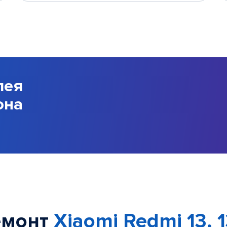
лея
она
емонт
Xiaomi Redmi 13, 