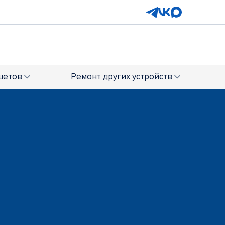
ский)
ТРЦ "Титан-Арена"
+7 (818) 260-43-02
шетов
Ремонт
других устройств