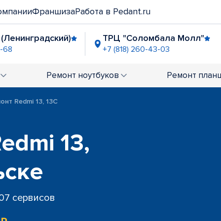
омпании
Франшиза
Работа в Pedant.ru
 (Ленинградский)
ТРЦ "Соломбала Молл"
1-68
+7 (818) 260-43-03
ок Тимме-Воскресенской
ТЦ "Макси" (Москов
-41-72
+7 (818) 260-43-82
Ремонт
ноутбуков
Ремонт
план
онт Redmi 13, 13C
edmi 13,
ьске
707 сервисов