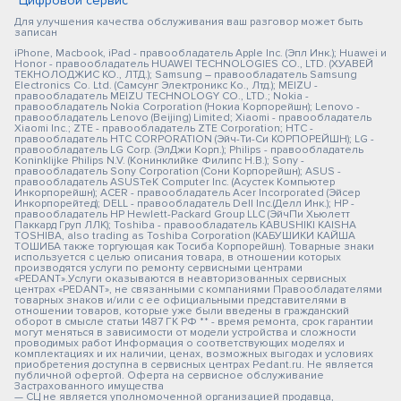
"Цифровой сервис"
Для улучшения качества обслуживания ваш разговор может быть
записан
iPhone, Macbook, iPad - правообладатель Apple Inc. (Эпл Инк.); Huawei и
Honor - правообладатель HUAWEI TECHNOLOGIES CO., LTD. (ХУАВЕЙ
ТЕКНОЛОДЖИС КО., ЛТД.); Samsung – правообладатель Samsung
Electronics Co. Ltd. (Самсунг Электроникс Ко., Лтд.); MEIZU -
правообладатель MEIZU TECHNOLOGY CO., LTD.; Nokia -
правообладатель Nokia Corporation (Нокиа Корпорейшн); Lenovo -
правообладатель Lenovo (Beijing) Limited; Xiaomi - правообладатель
Xiaomi Inc.; ZTE - правообладатель ZTE Corporation; HTC -
правообладатель HTC CORPORATION (Эйч-Ти-Си КОРПОРЕЙШН); LG -
правообладатель LG Corp. (ЭлДжи Корп.); Philips - правообладатель
Koninklijke Philips N.V. (Конинклийке Филипс Н.В.); Sony -
правообладатель Sony Corporation (Сони Корпорейшн); ASUS -
правообладатель ASUSTeK Computer Inc. (Асустек Компьютер
Инкорпорейшн); ACER - правообладатель Acer Incorporated (Эйсер
Инкорпорейтед); DELL - правообладатель Dell Inc.(Делл Инк.); HP -
правообладатель HP Hewlett-Packard Group LLC (ЭйчПи Хьюлетт
Паккард Груп ЛЛК); Toshiba - правообладатель KABUSHIKI KAISHA
TOSHIBA, also trading as Toshiba Corporation (КАБУШИКИ КАЙША
ТОШИБА также торгующая как Тосиба Корпорейшн). Товарные знаки
используется с целью описания товара, в отношении которых
производятся услуги по ремонту сервисными центрами
«PEDANT».Услуги оказываются в неавторизованных сервисных
центрах «PEDANT», не связанными с компаниями Правообладателями
товарных знаков и/или с ее официальными представителями в
отношении товаров, которые уже были введены в гражданский
оборот в смысле статьи 1487 ГК РФ ** - время ремонта, срок гарантии
могут меняться в зависимости от модели устройства и сложности
проводимых работ Информация о соответствующих моделях и
комплектациях и их наличии, ценах, возможных выгодах и условиях
приобретения доступна в сервисных центрах Pedant.ru. Не является
публичной офертой. Оферта на сервисное обслуживание
Застрахованного имущества
— СЦ не является уполномоченной организацией продавца,