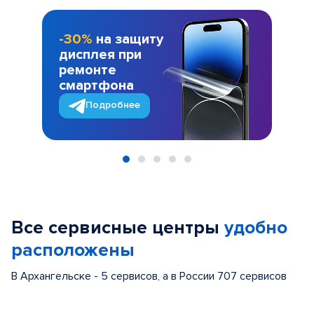
-30%
на защиту
дисплея при
ремонте
смартфона
Подробнее
Item
1
of
Все сервисные центры
удобно
5
расположены
В Архангельске - 5 сервисов, а в России 707 сервисов