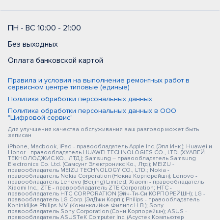
ПН - ВС 10:00 - 21:00
Без выходных
Оплата банковской картой
Правила и условия на выполнение ремонтных работ в
сервисном центре типовые (единые)
Политика обработки персональных данных
Политика обработки персональных данных в ООО
"Цифровой сервис"
Для улучшения качества обслуживания ваш разговор может быть
записан
iPhone, Macbook, iPad - правообладатель Apple Inc. (Эпл Инк.); Huawei и
Honor - правообладатель HUAWEI TECHNOLOGIES CO., LTD. (ХУАВЕЙ
ТЕКНОЛОДЖИС КО., ЛТД.); Samsung – правообладатель Samsung
Electronics Co. Ltd. (Самсунг Электроникс Ко., Лтд.); MEIZU -
правообладатель MEIZU TECHNOLOGY CO., LTD.; Nokia -
правообладатель Nokia Corporation (Нокиа Корпорейшн); Lenovo -
правообладатель Lenovo (Beijing) Limited; Xiaomi - правообладатель
Xiaomi Inc.; ZTE - правообладатель ZTE Corporation; HTC -
правообладатель HTC CORPORATION (Эйч-Ти-Си КОРПОРЕЙШН); LG -
правообладатель LG Corp. (ЭлДжи Корп.); Philips - правообладатель
Koninklijke Philips N.V. (Конинклийке Филипс Н.В.); Sony -
правообладатель Sony Corporation (Сони Корпорейшн); ASUS -
правообладатель ASUSTeK Computer Inc. (Асустек Компьютер