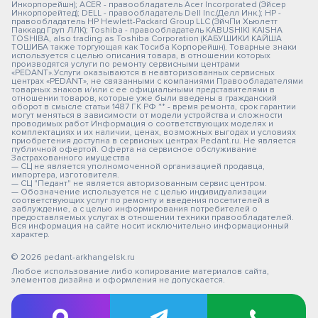
Инкорпорейшн); ACER - правообладатель Acer Incorporated (Эйсер
Инкорпорейтед); DELL - правообладатель Dell Inc.(Делл Инк.); HP -
правообладатель HP Hewlett-Packard Group LLC (ЭйчПи Хьюлетт
Паккард Груп ЛЛК); Toshiba - правообладатель KABUSHIKI KAISHA
TOSHIBA, also trading as Toshiba Corporation (КАБУШИКИ КАЙША
ТОШИБА также торгующая как Тосиба Корпорейшн). Товарные знаки
используется с целью описания товара, в отношении которых
производятся услуги по ремонту сервисными центрами
«PEDANT».Услуги оказываются в неавторизованных сервисных
центрах «PEDANT», не связанными с компаниями Правообладателями
товарных знаков и/или с ее официальными представителями в
отношении товаров, которые уже были введены в гражданский
оборот в смысле статьи 1487 ГК РФ ** - время ремонта, срок гарантии
могут меняться в зависимости от модели устройства и сложности
проводимых работ Информация о соответствующих моделях и
комплектациях и их наличии, ценах, возможных выгодах и условиях
приобретения доступна в сервисных центрах Pedant.ru. Не является
публичной офертой. Оферта на сервисное обслуживание
Застрахованного имущества
— СЦ не является уполномоченной организацией продавца,
импортера, изготовителя.
— СЦ "Педант" не является авторизованным сервис центром.
— Обозначение используется не с целью индивидуализации
соответствующих услуг по ремонту и введения посетителей в
заблуждение, а с целью информирования потребителей о
предоставляемых услугах в отношении техники правообладателей.
Вся информация на сайте носит исключительно информационный
характер.
© 2026 pedant-arkhangelsk.ru
Любое использование либо копирование материалов сайта,
элементов дизайна и оформления не допускается.