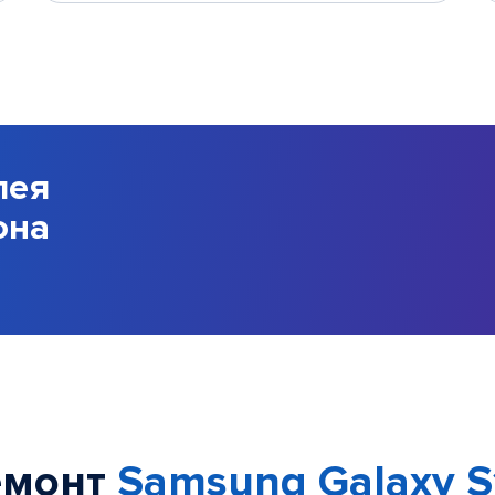
лея
она
емонт
Samsung Galaxy S