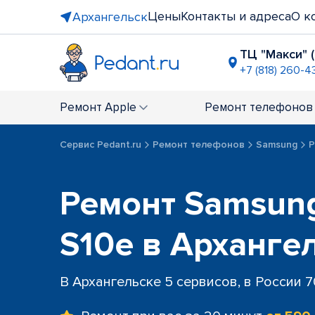
Цены
Контакты и адреса
О к
Архангельск
ТЦ "Макси" 
+7 (818) 260-4
перекрёст
+7 (818) 260
Ремонт
Apple
Ремонт
телефонов
Сервис Pedant.ru
Ремонт телефонов
Samsung
Р
Ремонт Samsung
S10e в Арханге
В Архангельске 5 сервисов, в России 