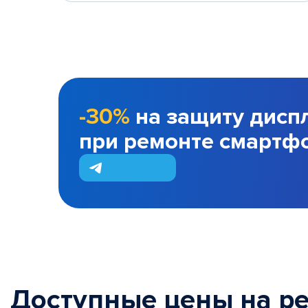
-30%
на защиту дисп
при ремонте смартф
Доступные цены на р