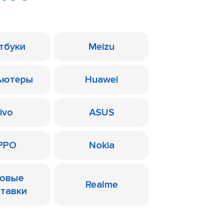
тбуки
Meizu
ьютеры
Huawei
ivo
ASUS
PPO
Nokia
ровые
Realme
ставки