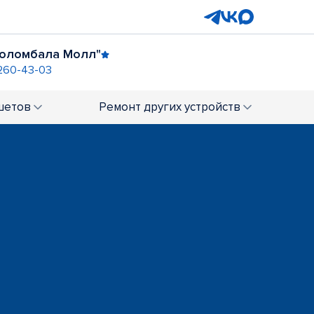
оломбала Молл"
 260-43-03
нградский)
шетов
Ремонт
других устройств