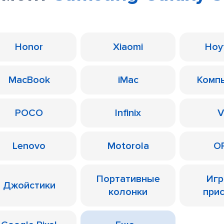
Honor
Xiaomi
Ноу
MacBook
iMac
Комп
POCO
Infinix
V
Lenovo
Motorola
O
Портативные
Иг
Джойстики
колонки
при