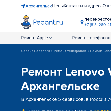
Цены
Контакты и адреса
О к
Архангельск
перекрёсто
+7 (818) 260-4
ТЦ "Макси
+7 (818) 260
Ремонт
Apple
Ремонт
телефонов
Сервис Pedant.ru
Ремонт телефонов
Ремонт Len
Ремонт Lenovo V
Архангельске
В Архангельске 5 сервисов, в России 