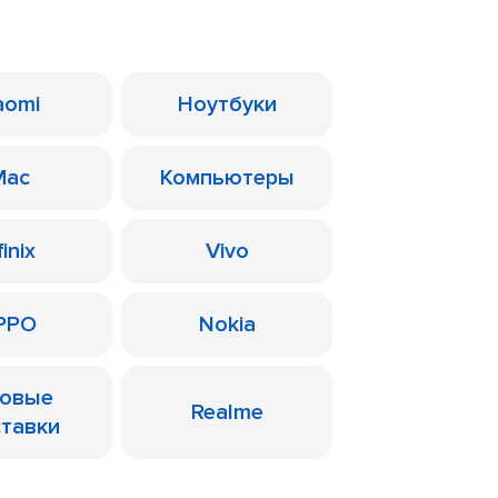
aomi
Ноутбуки
Mac
Компьютеры
finix
Vivo
PPO
Nokia
ровые
Realme
ставки