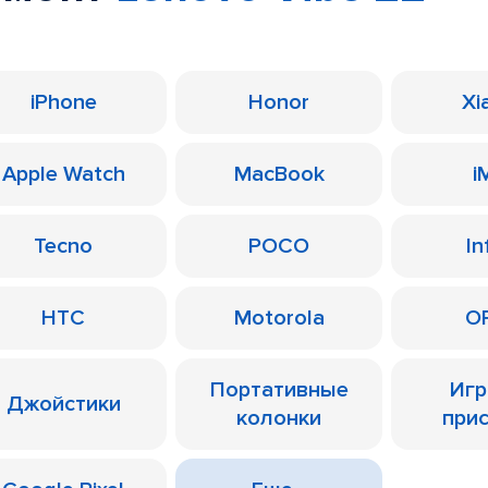
iPhone
Honor
Xi
Apple Watch
MacBook
i
Tecno
POCO
In
HTC
Motorola
O
Портативные
Иг
Джойстики
колонки
при