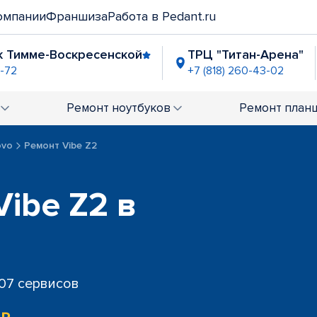
омпании
Франшиза
Работа в Pedant.ru
к Тимме-Воскресенской
ТРЦ "Титан-Арена"
1-72
+7 (818) 260-43-02
" (Московский)
ТРЦ "Соломбала Молл"
-43-82
+7 (818) 260-43-03
Ремонт
ноутбуков
Ремонт
план
ovo
Ремонт Vibe Z2
ibe Z2 в
707 сервисов