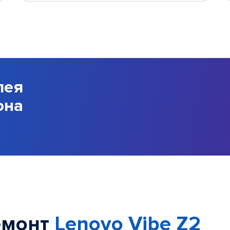
лея
она
емонт
Lenovo Vibe Z2