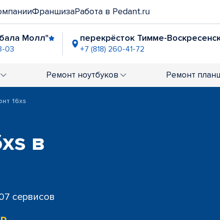
омпании
Франшиза
Работа в Pedant.ru
бала Молл"
перекрёсток Тимме-Воскресенс
3-03
+7 (818) 260-41-72
" (Московский)
ТРК "Макси" (Ленинградский)
-43-82
+7 (818) 260-41-68
Ремонт
ноутбуков
Ремонт
план
онт 16xs
xs в
707 сервисов