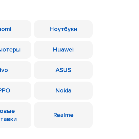
aomi
Ноутбуки
ьютеры
Huawei
ivo
ASUS
PPO
Nokia
ровые
Realme
ставки