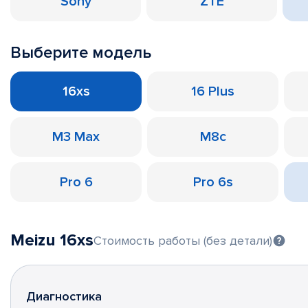
Sony
ZTE
Выберите модель
16xs
16 Plus
M3 Max
M8c
Pro 6
Pro 6s
Meizu 16xs
Стоимость работы (без детали)
Диагностика