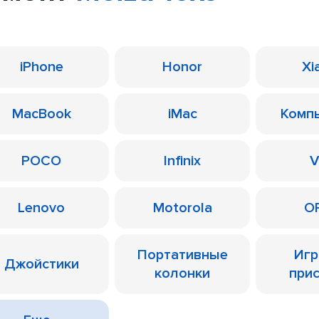
iPhone
Honor
Xi
MacBook
iMac
Комп
POCO
Infinix
V
Lenovo
Motorola
O
Портативные
Иг
Джойстики
колонки
при