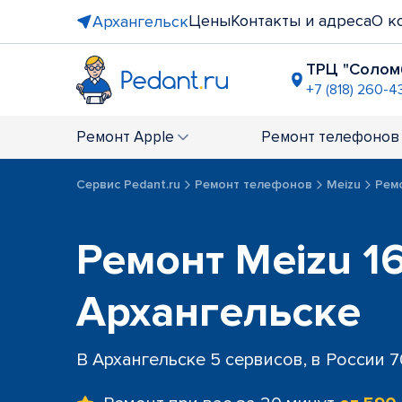
Цены
Контакты и адреса
О к
Архангельск
ТРЦ "Солом
+7 (818) 260-4
ТЦ "Макси
+7 (818) 260
Ремонт
Apple
Ремонт
телефонов
Сервис Pedant.ru
Ремонт телефонов
Meizu
Рем
Ремонт Meizu 16
Архангельске
В Архангельске 5 сервисов, в России 