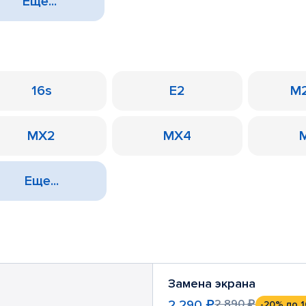
Еще...
16s
E2
M2
MX2
MX4
Еще...
Замена экрана
2 290 ₽
2 890 ₽
-20%
до 1