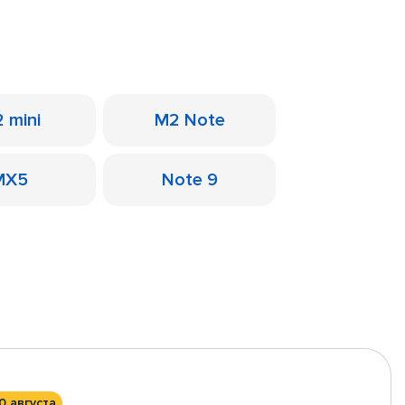
 mini
M2 Note
MX5
Note 9
0 августа