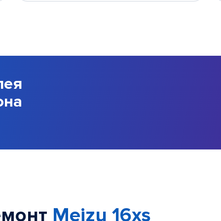
лея
она
емонт
Meizu 16xs