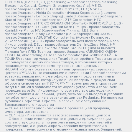
ТЕКНОЛОДЖИС КО., ЛТД.); Samsung – правообладатель Samsung
Electronics Co. Ltd. (Самсунг Электроникс Ко., Лтд.); MEIZU -
правообладатель MEIZU TECHNOLOGY CO., LTD.; Nokia -
правообладатель Nokia Corporation (Нокиа Корпорейшн); Lenovo -
правообладатель Lenovo (Beijing) Limited; Xiaomi - правообладатель
Xiaomi Inc.; ZTE - правообладатель ZTE Corporation; HTC -
правообладатель HTC CORPORATION (Эйч-Ти-Си КОРПОРЕЙШН); LG -
правообладатель LG Corp. (ЭлДжи Корп.); Philips - правообладатель
Koninklijke Philips N.V. (Конинклийке Филипс Н.В.); Sony -
правообладатель Sony Corporation (Сони Корпорейшн); ASUS -
правообладатель ASUSTeK Computer Inc. (Асустек Компьютер
Инкорпорейшн); ACER - правообладатель Acer Incorporated (Эйсер
Инкорпорейтед); DELL - правообладатель Dell Inc.(Делл Инк.); HP -
правообладатель HP Hewlett-Packard Group LLC (ЭйчПи Хьюлетт
Паккард Груп ЛЛК); Toshiba - правообладатель KABUSHIKI KAISHA
TOSHIBA, also trading as Toshiba Corporation (КАБУШИКИ КАЙША
ТОШИБА также торгующая как Тосиба Корпорейшн). Товарные знаки
используется с целью описания товара, в отношении которых
производятся услуги по ремонту сервисными центрами
«PEDANT».Услуги оказываются в неавторизованных сервисных
центрах «PEDANT», не связанными с компаниями Правообладателями
товарных знаков и/или с ее официальными представителями в
отношении товаров, которые уже были введены в гражданский
оборот в смысле статьи 1487 ГК РФ ** - время ремонта, срок гарантии
могут меняться в зависимости от модели устройства и сложности
проводимых работ Информация о соответствующих моделях и
комплектациях и их наличии, ценах, возможных выгодах и условиях
приобретения доступна в сервисных центрах Pedant.ru. Не является
публичной офертой. Оферта на сервисное обслуживание
Застрахованного имущества
— СЦ не является уполномоченной организацией продавца,
импортера, изготовителя.
— СЦ "Педант" не является авторизованным сервис центром.
— Обозначение используется не с целью индивидуализации
соответствующих услуг по ремонту и введения посетителей в
заблуждение, а с целью информирования потребителей о
предоставляемых услугах в отношении техники правообладателей.