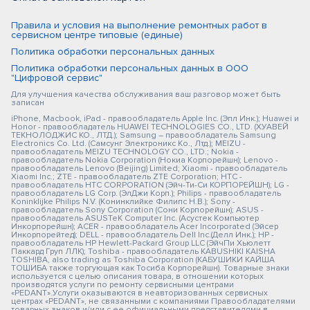
Правила и условия на выполнение ремонтных работ в
сервисном центре типовые (единые)
Политика обработки персональных данных
Политика обработки персональных данных в ООО
"Цифровой сервис"
Для улучшения качества обслуживания ваш разговор может быть
записан
iPhone, Macbook, iPad - правообладатель Apple Inc. (Эпл Инк.); Huawei и
Honor - правообладатель HUAWEI TECHNOLOGIES CO., LTD. (ХУАВЕЙ
ТЕКНОЛОДЖИС КО., ЛТД.); Samsung – правообладатель Samsung
Electronics Co. Ltd. (Самсунг Электроникс Ко., Лтд.); MEIZU -
правообладатель MEIZU TECHNOLOGY CO., LTD.; Nokia -
правообладатель Nokia Corporation (Нокиа Корпорейшн); Lenovo -
правообладатель Lenovo (Beijing) Limited; Xiaomi - правообладатель
Xiaomi Inc.; ZTE - правообладатель ZTE Corporation; HTC -
правообладатель HTC CORPORATION (Эйч-Ти-Си КОРПОРЕЙШН); LG -
правообладатель LG Corp. (ЭлДжи Корп.); Philips - правообладатель
Koninklijke Philips N.V. (Конинклийке Филипс Н.В.); Sony -
правообладатель Sony Corporation (Сони Корпорейшн); ASUS -
правообладатель ASUSTeK Computer Inc. (Асустек Компьютер
Инкорпорейшн); ACER - правообладатель Acer Incorporated (Эйсер
Инкорпорейтед); DELL - правообладатель Dell Inc.(Делл Инк.); HP -
правообладатель HP Hewlett-Packard Group LLC (ЭйчПи Хьюлетт
Паккард Груп ЛЛК); Toshiba - правообладатель KABUSHIKI KAISHA
TOSHIBA, also trading as Toshiba Corporation (КАБУШИКИ КАЙША
ТОШИБА также торгующая как Тосиба Корпорейшн). Товарные знаки
используется с целью описания товара, в отношении которых
производятся услуги по ремонту сервисными центрами
«PEDANT».Услуги оказываются в неавторизованных сервисных
центрах «PEDANT», не связанными с компаниями Правообладателями
товарных знаков и/или с ее официальными представителями в