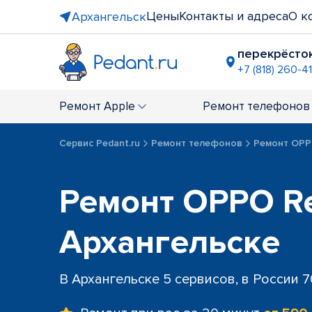
Цены
Контакты и адреса
О к
Архангельск
перекрёсто
+7 (818) 260-4
ТРЦ "Сол
+7 (818) 260
Ремонт
Apple
Ремонт
телефонов
Сервис Pedant.ru
Ремонт телефонов
Ремонт OP
Ремонт OPPO Re
Архангельске
В Архангельске 5 сервисов, в России 