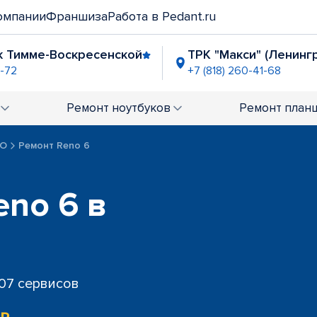
омпании
Франшиза
Работа в Pedant.ru
к Тимме-Воскресенской
ТРК "Макси" (Ленинг
1-72
+7 (818) 260-41-68
омбала Молл"
ТРЦ "Титан-Арена"
ТЦ "М
-43-03
+7 (818) 260-43-02
+7 (818
Ремонт
ноутбуков
Ремонт
план
PO
Ремонт Reno 6
no 6 в
707 сервисов