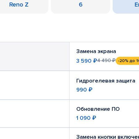
Reno Z
6
Е
Замена экрана
3 590 ₽
4 490 ₽
-20%
до 1
Гидрогелевая защита
990 ₽
Обновление ПО
1 090 ₽
Замена кнопки включе