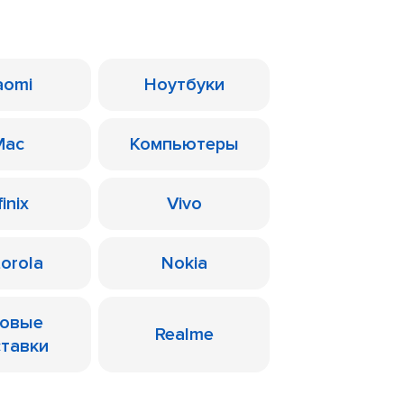
aomi
Ноутбуки
Mac
Компьютеры
finix
Vivo
orola
Nokia
ровые
Realme
ставки