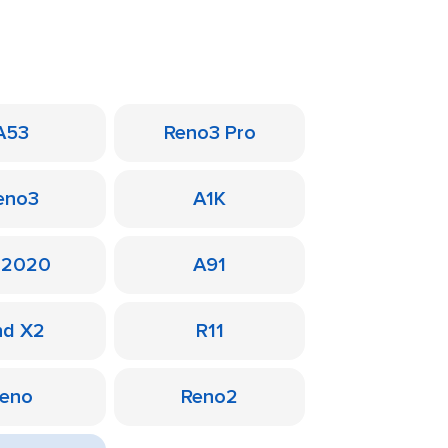
A53
Reno3 Pro
eno3
A1K
 2020
A91
nd X2
R11
eno
Reno2