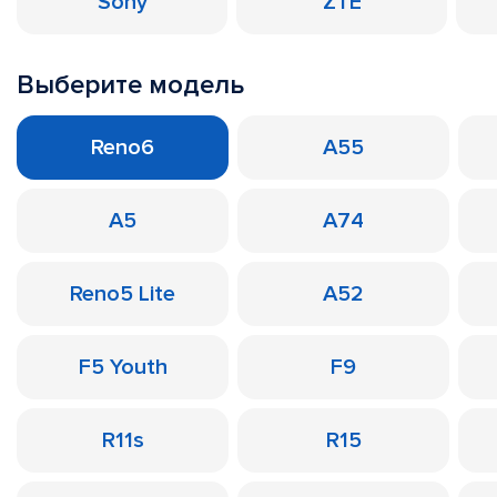
Sony
ZTE
Выберите модель
Reno6
A55
A5
A74
Reno5 Lite
A52
F5 Youth
F9
R11s
R15