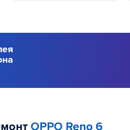
лея
она
емонт
OPPO Reno 6