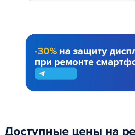
-30%
на защиту дисп
при ремонте смартф
Доступные цены на р