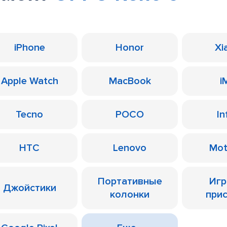
iPhone
Honor
Xi
Apple Watch
MacBook
i
Tecno
POCO
In
HTC
Lenovo
Mot
Портативные
Иг
Джойстики
колонки
при