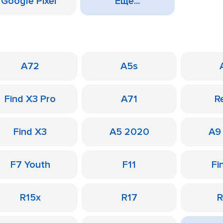
Google Pixel
Еще...
A72
A5s
Find X3 Pro
A71
R
Find X3
A5 2020
A9
F7 Youth
F11
Fi
R15x
R17
R