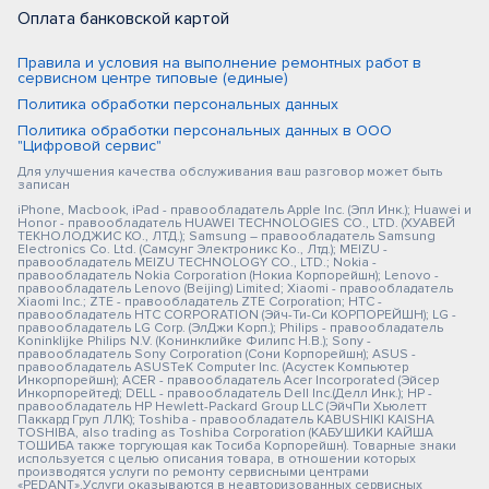
Оплата банковской картой
Правила и условия на выполнение ремонтных работ в
сервисном центре типовые (единые)
Политика обработки персональных данных
Политика обработки персональных данных в ООО
"Цифровой сервис"
Для улучшения качества обслуживания ваш разговор может быть
записан
iPhone, Macbook, iPad - правообладатель Apple Inc. (Эпл Инк.); Huawei и
Honor - правообладатель HUAWEI TECHNOLOGIES CO., LTD. (ХУАВЕЙ
ТЕКНОЛОДЖИС КО., ЛТД.); Samsung – правообладатель Samsung
Electronics Co. Ltd. (Самсунг Электроникс Ко., Лтд.); MEIZU -
правообладатель MEIZU TECHNOLOGY CO., LTD.; Nokia -
правообладатель Nokia Corporation (Нокиа Корпорейшн); Lenovo -
правообладатель Lenovo (Beijing) Limited; Xiaomi - правообладатель
Xiaomi Inc.; ZTE - правообладатель ZTE Corporation; HTC -
правообладатель HTC CORPORATION (Эйч-Ти-Си КОРПОРЕЙШН); LG -
правообладатель LG Corp. (ЭлДжи Корп.); Philips - правообладатель
Koninklijke Philips N.V. (Конинклийке Филипс Н.В.); Sony -
правообладатель Sony Corporation (Сони Корпорейшн); ASUS -
правообладатель ASUSTeK Computer Inc. (Асустек Компьютер
Инкорпорейшн); ACER - правообладатель Acer Incorporated (Эйсер
Инкорпорейтед); DELL - правообладатель Dell Inc.(Делл Инк.); HP -
правообладатель HP Hewlett-Packard Group LLC (ЭйчПи Хьюлетт
Паккард Груп ЛЛК); Toshiba - правообладатель KABUSHIKI KAISHA
TOSHIBA, also trading as Toshiba Corporation (КАБУШИКИ КАЙША
ТОШИБА также торгующая как Тосиба Корпорейшн). Товарные знаки
используется с целью описания товара, в отношении которых
производятся услуги по ремонту сервисными центрами
«PEDANT».Услуги оказываются в неавторизованных сервисных