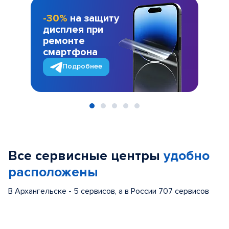
-30%
на защиту
дисплея при
ремонте
смартфона
Подробнее
Item
1
of
Все сервисные центры
удобно
5
расположены
В Архангельске - 5 сервисов, а в России 707 сервисов