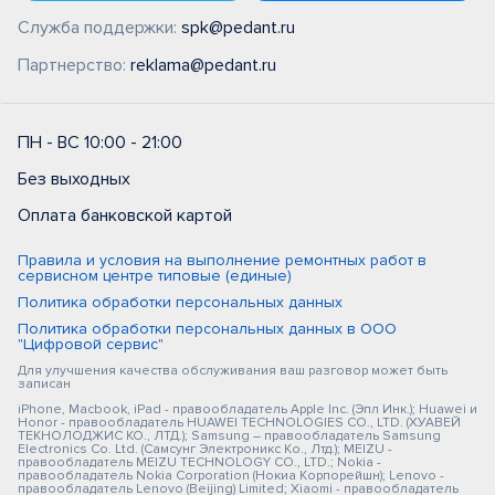
Служба поддержки:
spk@pedant.ru
Партнерство:
reklama@pedant.ru
ПН - ВС 10:00 - 21:00
Без выходных
Оплата банковской картой
Правила и условия на выполнение ремонтных работ в
сервисном центре типовые (единые)
Политика обработки персональных данных
Политика обработки персональных данных в ООО
"Цифровой сервис"
Для улучшения качества обслуживания ваш разговор может быть
записан
iPhone, Macbook, iPad - правообладатель Apple Inc. (Эпл Инк.); Huawei и
Honor - правообладатель HUAWEI TECHNOLOGIES CO., LTD. (ХУАВЕЙ
ТЕКНОЛОДЖИС КО., ЛТД.); Samsung – правообладатель Samsung
Electronics Co. Ltd. (Самсунг Электроникс Ко., Лтд.); MEIZU -
правообладатель MEIZU TECHNOLOGY CO., LTD.; Nokia -
правообладатель Nokia Corporation (Нокиа Корпорейшн); Lenovo -
правообладатель Lenovo (Beijing) Limited; Xiaomi - правообладатель