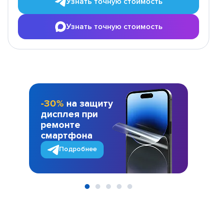
Узнать точную стоимость
Узнать точную стоимость
-30%
на защиту
дисплея при
ремонте
смартфона
Подробнее
Item
1