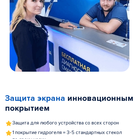
Item
1
of
Защита экрана
инновационным
5
покрытием
Защита для любого устройства со всех сторон
1 покрытие гидрогеля = 3-5 стандартных стекол