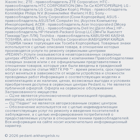
Xiaomi Inc.; ZTE - правообладатель ZTE Corporation; HTC -
правообладатель HTC CORPORATION (Эйч-Ти-Си КОРПОРЕЙШН); LG -
правообладатель LG Corp. (ЭлДжи Корп.); Philips - правообладатель
Koninklijke Philips N.V. (Конинклийке Филипс Н.В.); Sony -
правообладатель Sony Corporation (Сони Корпорейшн); ASUS -
правообладатель ASUSTeK Computer Inc. (Асустек Компьютер
Инкорпорейшн); ACER - правообладатель Acer Incorporated (Эйсер
Инкорпорейтед); DELL - правообладатель Dell Inc.(Делл Инк.); HP -
правообладатель HP Hewlett-Packard Group LLC (ЭйчПи Хьюлетт
Паккард Груп ЛЛК); Toshiba - правообладатель KABUSHIKI KAISHA
TOSHIBA, also trading as Toshiba Corporation (КАБУШИКИ КАЙША
ТОШИБА также торгующая как Тосиба Корпорейшн). Товарные знаки
используется с целью описания товара, в отношении которых
производятся услуги по ремонту сервисными центрами
«PEDANT».Услуги оказываются в неавторизованных сервисных
центрах «PEDANT», не связанными с компаниями Правообладателями
товарных знаков и/или с ее официальными представителями в
отношении товаров, которые уже были введены в гражданский
оборот в смысле статьи 1487 ГК РФ ** - время ремонта, срок гарантии
могут меняться в зависимости от модели устройства и сложности
проводимых работ Информация о соответствующих моделях и
комплектациях и их наличии, ценах, возможных выгодах и условиях
приобретения доступна в сервисных центрах Pedant.ru. Не является
публичной офертой. Оферта на сервисное обслуживание
Застрахованного имущества
— СЦ не является уполномоченной организацией продавца,
импортера, изготовителя.
— СЦ "Педант" не является авторизованным сервис центром.
— Обозначение используется не с целью индивидуализации
соответствующих услуг по ремонту и введения посетителей в
заблуждение, а с целью информирования потребителей о
предоставляемых услугах в отношении техники правообладателей.
Вся информация на сайте носит исключительно информационный
характер.
© 2026 pedant-arkhangelsk.ru