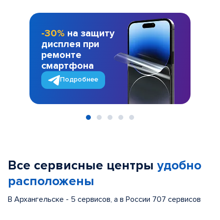
-30%
на защиту
дисплея при
ремонте
смартфона
Подробнее
Item
1
of
Все сервисные центры
удобно
5
расположены
В Архангельске - 5 сервисов, а в России 707 сервисов