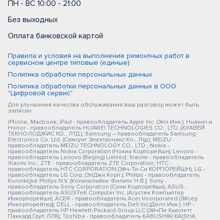
ПН - ВС 10:00 - 21:00
Без выходных
Оплата банковской картой
Правила и условия на выполнение ремонтных работ в
сервисном центре типовые (единые)
Политика обработки персональных данных
Политика обработки персональных данных в ООО
"Цифровой сервис"
Для улучшения качества обслуживания ваш разговор может быть
записан
iPhone, Macbook, iPad - правообладатель Apple Inc. (Эпл Инк.); Huawei и
Honor - правообладатель HUAWEI TECHNOLOGIES CO., LTD. (ХУАВЕЙ
ТЕКНОЛОДЖИС КО., ЛТД.); Samsung – правообладатель Samsung
Electronics Co. Ltd. (Самсунг Электроникс Ко., Лтд.); MEIZU -
правообладатель MEIZU TECHNOLOGY CO., LTD.; Nokia -
правообладатель Nokia Corporation (Нокиа Корпорейшн); Lenovo -
правообладатель Lenovo (Beijing) Limited; Xiaomi - правообладатель
Xiaomi Inc.; ZTE - правообладатель ZTE Corporation; HTC -
правообладатель HTC CORPORATION (Эйч-Ти-Си КОРПОРЕЙШН); LG -
правообладатель LG Corp. (ЭлДжи Корп.); Philips - правообладатель
Koninklijke Philips N.V. (Конинклийке Филипс Н.В.); Sony -
правообладатель Sony Corporation (Сони Корпорейшн); ASUS -
правообладатель ASUSTeK Computer Inc. (Асустек Компьютер
Инкорпорейшн); ACER - правообладатель Acer Incorporated (Эйсер
Инкорпорейтед); DELL - правообладатель Dell Inc.(Делл Инк.); HP -
правообладатель HP Hewlett-Packard Group LLC (ЭйчПи Хьюлетт
Паккард Груп ЛЛК); Toshiba - правообладатель KABUSHIKI KAISHA