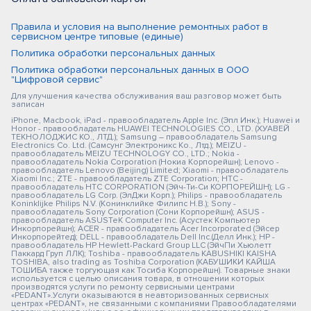
Правила и условия на выполнение ремонтных работ в
сервисном центре типовые (единые)
Политика обработки персональных данных
Политика обработки персональных данных в ООО
"Цифровой сервис"
Для улучшения качества обслуживания ваш разговор может быть
записан
iPhone, Macbook, iPad - правообладатель Apple Inc. (Эпл Инк.); Huawei и
Honor - правообладатель HUAWEI TECHNOLOGIES CO., LTD. (ХУАВЕЙ
ТЕКНОЛОДЖИС КО., ЛТД.); Samsung – правообладатель Samsung
Electronics Co. Ltd. (Самсунг Электроникс Ко., Лтд.); MEIZU -
правообладатель MEIZU TECHNOLOGY CO., LTD.; Nokia -
правообладатель Nokia Corporation (Нокиа Корпорейшн); Lenovo -
правообладатель Lenovo (Beijing) Limited; Xiaomi - правообладатель
Xiaomi Inc.; ZTE - правообладатель ZTE Corporation; HTC -
правообладатель HTC CORPORATION (Эйч-Ти-Си КОРПОРЕЙШН); LG -
правообладатель LG Corp. (ЭлДжи Корп.); Philips - правообладатель
Koninklijke Philips N.V. (Конинклийке Филипс Н.В.); Sony -
правообладатель Sony Corporation (Сони Корпорейшн); ASUS -
правообладатель ASUSTeK Computer Inc. (Асустек Компьютер
Инкорпорейшн); ACER - правообладатель Acer Incorporated (Эйсер
Инкорпорейтед); DELL - правообладатель Dell Inc.(Делл Инк.); HP -
правообладатель HP Hewlett-Packard Group LLC (ЭйчПи Хьюлетт
Паккард Груп ЛЛК); Toshiba - правообладатель KABUSHIKI KAISHA
TOSHIBA, also trading as Toshiba Corporation (КАБУШИКИ КАЙША
ТОШИБА также торгующая как Тосиба Корпорейшн). Товарные знаки
используется с целью описания товара, в отношении которых
производятся услуги по ремонту сервисными центрами
«PEDANT».Услуги оказываются в неавторизованных сервисных
центрах «PEDANT», не связанными с компаниями Правообладателями