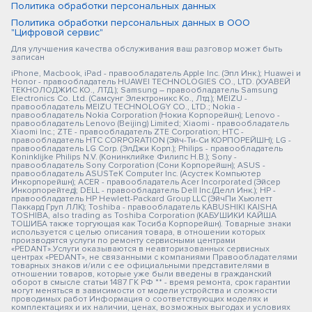
Политика обработки персональных данных
Политика обработки персональных данных в ООО
"Цифровой сервис"
Для улучшения качества обслуживания ваш разговор может быть
записан
iPhone, Macbook, iPad - правообладатель Apple Inc. (Эпл Инк.); Huawei и
Honor - правообладатель HUAWEI TECHNOLOGIES CO., LTD. (ХУАВЕЙ
ТЕКНОЛОДЖИС КО., ЛТД.); Samsung – правообладатель Samsung
Electronics Co. Ltd. (Самсунг Электроникс Ко., Лтд.); MEIZU -
правообладатель MEIZU TECHNOLOGY CO., LTD.; Nokia -
правообладатель Nokia Corporation (Нокиа Корпорейшн); Lenovo -
правообладатель Lenovo (Beijing) Limited; Xiaomi - правообладатель
Xiaomi Inc.; ZTE - правообладатель ZTE Corporation; HTC -
правообладатель HTC CORPORATION (Эйч-Ти-Си КОРПОРЕЙШН); LG -
правообладатель LG Corp. (ЭлДжи Корп.); Philips - правообладатель
Koninklijke Philips N.V. (Конинклийке Филипс Н.В.); Sony -
правообладатель Sony Corporation (Сони Корпорейшн); ASUS -
правообладатель ASUSTeK Computer Inc. (Асустек Компьютер
Инкорпорейшн); ACER - правообладатель Acer Incorporated (Эйсер
Инкорпорейтед); DELL - правообладатель Dell Inc.(Делл Инк.); HP -
правообладатель HP Hewlett-Packard Group LLC (ЭйчПи Хьюлетт
Паккард Груп ЛЛК); Toshiba - правообладатель KABUSHIKI KAISHA
TOSHIBA, also trading as Toshiba Corporation (КАБУШИКИ КАЙША
ТОШИБА также торгующая как Тосиба Корпорейшн). Товарные знаки
используется с целью описания товара, в отношении которых
производятся услуги по ремонту сервисными центрами
«PEDANT».Услуги оказываются в неавторизованных сервисных
центрах «PEDANT», не связанными с компаниями Правообладателями
товарных знаков и/или с ее официальными представителями в
отношении товаров, которые уже были введены в гражданский
оборот в смысле статьи 1487 ГК РФ ** - время ремонта, срок гарантии
могут меняться в зависимости от модели устройства и сложности
проводимых работ Информация о соответствующих моделях и
комплектациях и их наличии, ценах, возможных выгодах и условиях