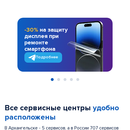
-30%
на защиту
дисплея при
ремонте
смартфона
Подробнее
Item
1
of
Все сервисные центры
удобно
5
расположены
В Архангельске - 5 сервисов, а в России 707 сервисов