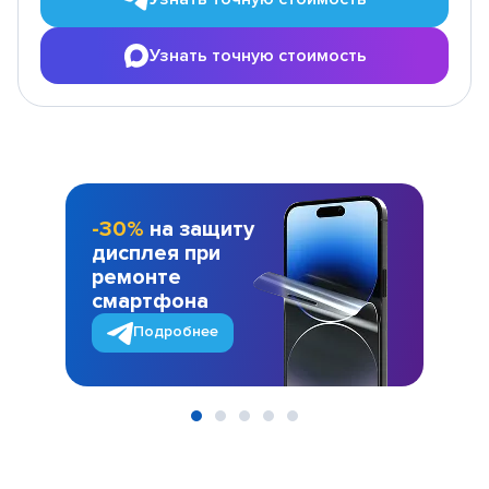
Узнать точную стоимость
-30%
на защиту
дисплея при
ремонте
смартфона
Подробнее
Item
1