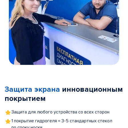
Item
1
of
Защита экрана
инновационным
5
покрытием
Защита для любого устройства со всех сторон
1 покрытие гидрогеля = 3-5 стандартных стекол
по сроку носки