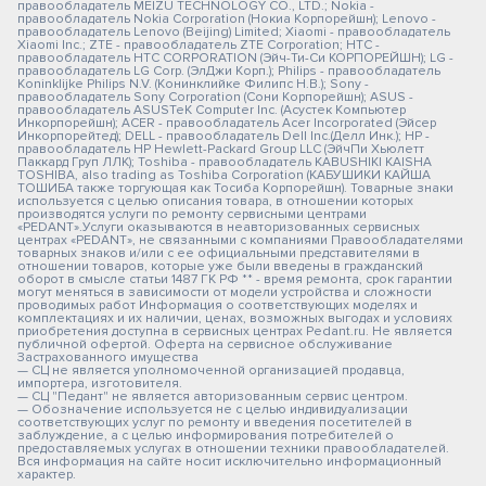
правообладатель MEIZU TECHNOLOGY CO., LTD.; Nokia -
правообладатель Nokia Corporation (Нокиа Корпорейшн); Lenovo -
правообладатель Lenovo (Beijing) Limited; Xiaomi - правообладатель
Xiaomi Inc.; ZTE - правообладатель ZTE Corporation; HTC -
правообладатель HTC CORPORATION (Эйч-Ти-Си КОРПОРЕЙШН); LG -
правообладатель LG Corp. (ЭлДжи Корп.); Philips - правообладатель
Koninklijke Philips N.V. (Конинклийке Филипс Н.В.); Sony -
правообладатель Sony Corporation (Сони Корпорейшн); ASUS -
правообладатель ASUSTeK Computer Inc. (Асустек Компьютер
Инкорпорейшн); ACER - правообладатель Acer Incorporated (Эйсер
Инкорпорейтед); DELL - правообладатель Dell Inc.(Делл Инк.); HP -
правообладатель HP Hewlett-Packard Group LLC (ЭйчПи Хьюлетт
Паккард Груп ЛЛК); Toshiba - правообладатель KABUSHIKI KAISHA
TOSHIBA, also trading as Toshiba Corporation (КАБУШИКИ КАЙША
ТОШИБА также торгующая как Тосиба Корпорейшн). Товарные знаки
используется с целью описания товара, в отношении которых
производятся услуги по ремонту сервисными центрами
«PEDANT».Услуги оказываются в неавторизованных сервисных
центрах «PEDANT», не связанными с компаниями Правообладателями
товарных знаков и/или с ее официальными представителями в
отношении товаров, которые уже были введены в гражданский
оборот в смысле статьи 1487 ГК РФ ** - время ремонта, срок гарантии
могут меняться в зависимости от модели устройства и сложности
проводимых работ Информация о соответствующих моделях и
комплектациях и их наличии, ценах, возможных выгодах и условиях
приобретения доступна в сервисных центрах Pedant.ru. Не является
публичной офертой. Оферта на сервисное обслуживание
Застрахованного имущества
— СЦ не является уполномоченной организацией продавца,
импортера, изготовителя.
— СЦ "Педант" не является авторизованным сервис центром.
— Обозначение используется не с целью индивидуализации
соответствующих услуг по ремонту и введения посетителей в
заблуждение, а с целью информирования потребителей о
предоставляемых услугах в отношении техники правообладателей.
Вся информация на сайте носит исключительно информационный
характер.