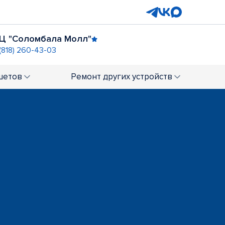
Ц "Соломбала Молл"
(818) 260-43-03
нской
шетов
Ремонт
других устройств