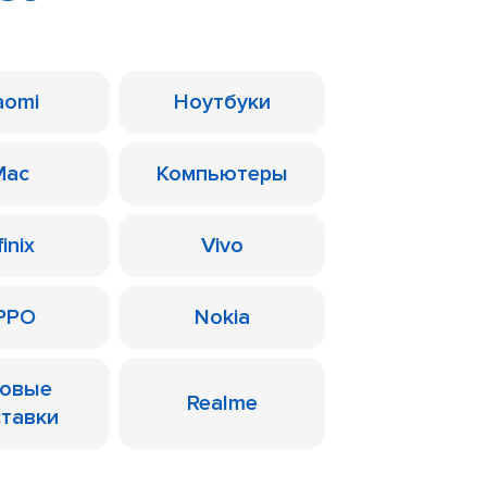
aomi
Ноутбуки
Mac
Компьютеры
finix
Vivo
PPO
Nokia
ровые
Realme
ставки