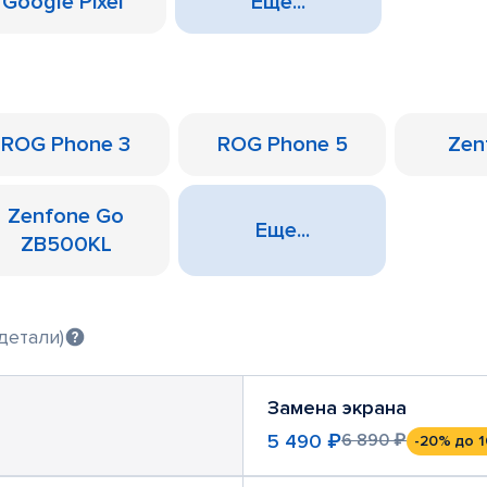
Google Pixel
Еще...
ROG Phone 3
ROG Phone 5
Zen
Zenfone Go
Еще...
ZB500KL
детали)
Замена экрана
5 490 ₽
6 890 ₽
-20%
до 1