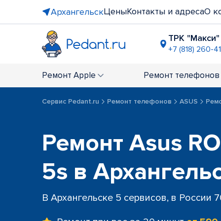
Цены
Контакты и адреса
О к
Архангельск
ТРК "Макси"
+7 (818) 260-4
ТЦ "Макси
+7 (818) 260
Ремонт
Apple
Ремонт
телефонов
Сервис Pedant.ru
Ремонт телефонов
ASUS
Рем
Ремонт Asus R
5s в Архангель
В Архангельске 5 сервисов, в России 