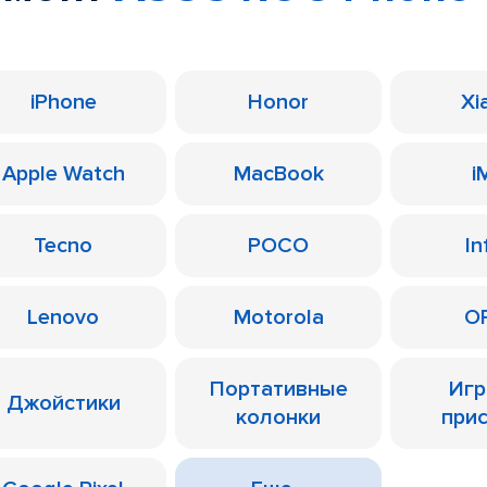
iPhone
Honor
Xi
Apple Watch
MacBook
i
Tecno
POCO
In
Lenovo
Motorola
O
Портативные
Иг
Джойстики
колонки
при