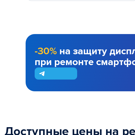
-30%
на защиту дисп
при ремонте смартф
Доступные цены на р