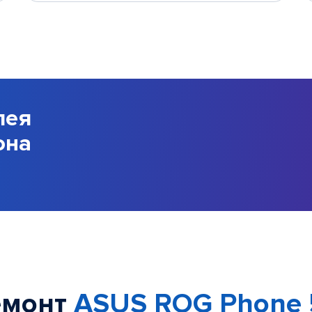
лея
она
емонт
ASUS ROG Phone 