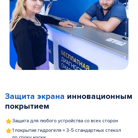
Item
1
of
Защита экрана
инновационным
5
покрытием
Защита для любого устройства со всех сторон
1 покрытие гидрогеля = 3-5 стандартных стекол
по сроку носки