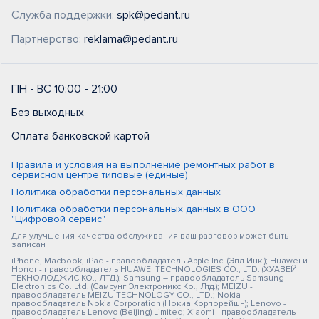
Служба поддержки:
spk@pedant.ru
Партнерство:
reklama@pedant.ru
ПН - ВС 10:00 - 21:00
Без выходных
Оплата банковской картой
Правила и условия на выполнение ремонтных работ в
сервисном центре типовые (единые)
Политика обработки персональных данных
Политика обработки персональных данных в ООО
"Цифровой сервис"
Для улучшения качества обслуживания ваш разговор может быть
записан
iPhone, Macbook, iPad - правообладатель Apple Inc. (Эпл Инк.); Huawei и
Honor - правообладатель HUAWEI TECHNOLOGIES CO., LTD. (ХУАВЕЙ
ТЕКНОЛОДЖИС КО., ЛТД.); Samsung – правообладатель Samsung
Electronics Co. Ltd. (Самсунг Электроникс Ко., Лтд.); MEIZU -
правообладатель MEIZU TECHNOLOGY CO., LTD.; Nokia -
правообладатель Nokia Corporation (Нокиа Корпорейшн); Lenovo -
правообладатель Lenovo (Beijing) Limited; Xiaomi - правообладатель