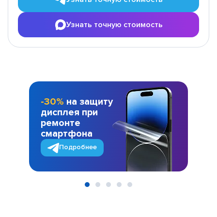
Узнать точную стоимость
-30%
на защиту
дисплея при
ремонте
смартфона
Подробнее
Item
1