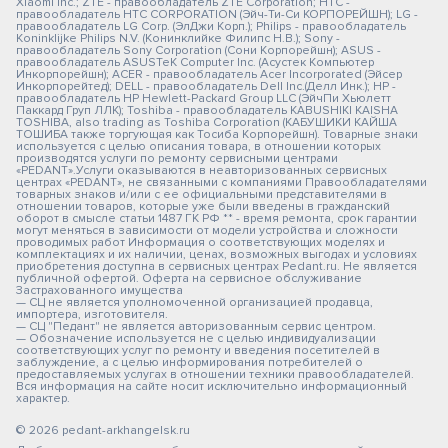
Xiaomi Inc.; ZTE - правообладатель ZTE Corporation; HTC -
правообладатель HTC CORPORATION (Эйч-Ти-Си КОРПОРЕЙШН); LG -
правообладатель LG Corp. (ЭлДжи Корп.); Philips - правообладатель
Koninklijke Philips N.V. (Конинклийке Филипс Н.В.); Sony -
правообладатель Sony Corporation (Сони Корпорейшн); ASUS -
правообладатель ASUSTeK Computer Inc. (Асустек Компьютер
Инкорпорейшн); ACER - правообладатель Acer Incorporated (Эйсер
Инкорпорейтед); DELL - правообладатель Dell Inc.(Делл Инк.); HP -
правообладатель HP Hewlett-Packard Group LLC (ЭйчПи Хьюлетт
Паккард Груп ЛЛК); Toshiba - правообладатель KABUSHIKI KAISHA
TOSHIBA, also trading as Toshiba Corporation (КАБУШИКИ КАЙША
ТОШИБА также торгующая как Тосиба Корпорейшн). Товарные знаки
используется с целью описания товара, в отношении которых
производятся услуги по ремонту сервисными центрами
«PEDANT».Услуги оказываются в неавторизованных сервисных
центрах «PEDANT», не связанными с компаниями Правообладателями
товарных знаков и/или с ее официальными представителями в
отношении товаров, которые уже были введены в гражданский
оборот в смысле статьи 1487 ГК РФ ** - время ремонта, срок гарантии
могут меняться в зависимости от модели устройства и сложности
проводимых работ Информация о соответствующих моделях и
комплектациях и их наличии, ценах, возможных выгодах и условиях
приобретения доступна в сервисных центрах Pedant.ru. Не является
публичной офертой. Оферта на сервисное обслуживание
Застрахованного имущества
— СЦ не является уполномоченной организацией продавца,
импортера, изготовителя.
— СЦ "Педант" не является авторизованным сервис центром.
— Обозначение используется не с целью индивидуализации
соответствующих услуг по ремонту и введения посетителей в
заблуждение, а с целью информирования потребителей о
предоставляемых услугах в отношении техники правообладателей.
Вся информация на сайте носит исключительно информационный
характер.
© 2026 pedant-arkhangelsk.ru