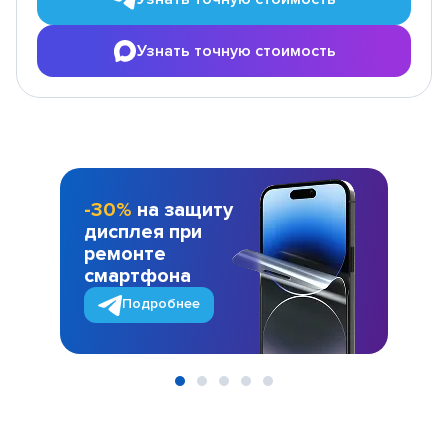
Узнать точную стоимость
-30%
на защиту
дисплея при
ремонте
смартфона
Подробнее
Item
1