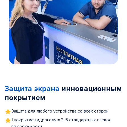
Item
1
of
Защита экрана
инновационным
5
покрытием
Защита для любого устройства со всех сторон
1 покрытие гидрогеля = 3-5 стандартных стекол
по сроку носки