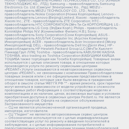
Honor - правообладатель HUAWEI TECHNOLOGIES CO., LTD. (ХУАВЕЙ
ТЕКНОЛОДЖИС КО., ЛТД.); Samsung – правообладатель Samsung
Electronics Co. Ltd. (Самсунг Электроникс Ко., Лтд.); MEIZU -
правообладатель MEIZU TECHNOLOGY CO., LTD.; Nokia -
правообладатель Nokia Corporation (Нокиа Корпорейшн); Lenovo -
правообладатель Lenovo (Beijing) Limited; Xiaomi - правообладатель
Xiaomi Inc.; ZTE - правообладатель ZTE Corporation; HTC -
правообладатель HTC CORPORATION (Эйч-Ти-Си КОРПОРЕЙШН); LG -
правообладатель LG Corp. (ЭлДжи Корп.); Philips - правообладатель
Koninklijke Philips N.V. (Конинклийке Филипс Н.В.); Sony -
правообладатель Sony Corporation (Сони Корпорейшн); ASUS -
правообладатель ASUSTeK Computer Inc. (Асустек Компьютер
Инкорпорейшн); ACER - правообладатель Acer Incorporated (Эйсер
Инкорпорейтед); DELL - правообладатель Dell Inc.(Делл Инк.); HP -
правообладатель HP Hewlett-Packard Group LLC (ЭйчПи Хьюлетт
Паккард Груп ЛЛК); Toshiba - правообладатель KABUSHIKI KAISHA
TOSHIBA, also trading as Toshiba Corporation (КАБУШИКИ КАЙША
ТОШИБА также торгующая как Тосиба Корпорейшн). Товарные знаки
используется с целью описания товара, в отношении которых
производятся услуги по ремонту сервисными центрами
«PEDANT».Услуги оказываются в неавторизованных сервисных
центрах «PEDANT», не связанными с компаниями Правообладателями
товарных знаков и/или с ее официальными представителями в
отношении товаров, которые уже были введены в гражданский
оборот в смысле статьи 1487 ГК РФ ** - время ремонта, срок гарантии
могут меняться в зависимости от модели устройства и сложности
проводимых работ Информация о соответствующих моделях и
комплектациях и их наличии, ценах, возможных выгодах и условиях
приобретения доступна в сервисных центрах Pedant.ru. Не является
публичной офертой. Оферта на сервисное обслуживание
Застрахованного имущества
— СЦ не является уполномоченной организацией продавца,
импортера, изготовителя.
— СЦ "Педант" не является авторизованным сервис центром.
— Обозначение используется не с целью индивидуализации
соответствующих услуг по ремонту и введения посетителей в
заблуждение, а с целью информирования потребителей о
предоставляемых услугах в отношении техники правообладателей.