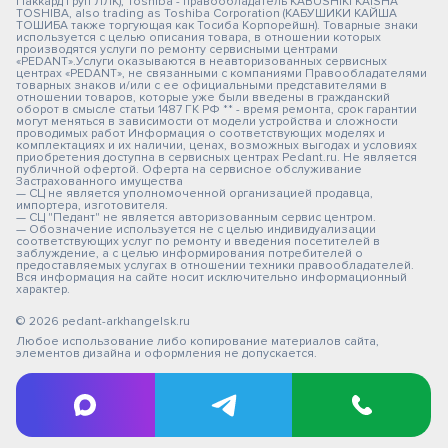
Паккард Груп ЛЛК); Toshiba - правообладатель KABUSHIKI KAISHA
TOSHIBA, also trading as Toshiba Corporation (КАБУШИКИ КАЙША
ТОШИБА также торгующая как Тосиба Корпорейшн). Товарные знаки
используется с целью описания товара, в отношении которых
производятся услуги по ремонту сервисными центрами
«PEDANT».Услуги оказываются в неавторизованных сервисных
центрах «PEDANT», не связанными с компаниями Правообладателями
товарных знаков и/или с ее официальными представителями в
отношении товаров, которые уже были введены в гражданский
оборот в смысле статьи 1487 ГК РФ ** - время ремонта, срок гарантии
могут меняться в зависимости от модели устройства и сложности
проводимых работ Информация о соответствующих моделях и
комплектациях и их наличии, ценах, возможных выгодах и условиях
приобретения доступна в сервисных центрах Pedant.ru. Не является
публичной офертой. Оферта на сервисное обслуживание
Застрахованного имущества
— СЦ не является уполномоченной организацией продавца,
импортера, изготовителя.
— СЦ "Педант" не является авторизованным сервис центром.
— Обозначение используется не с целью индивидуализации
соответствующих услуг по ремонту и введения посетителей в
заблуждение, а с целью информирования потребителей о
предоставляемых услугах в отношении техники правообладателей.
Вся информация на сайте носит исключительно информационный
характер.
© 2026 pedant-arkhangelsk.ru
Любое использование либо копирование материалов сайта,
элементов дизайна и оформления не допускается.