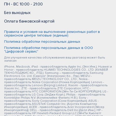
ПН - ВС 10:00 - 21:00
Без выходных
Оплата банковской картой
Правила и условия на выполнение ремонтных работ в
сервисном центре типовые (единые)
Политика обработки персональных данных
Политика обработки персональных данных в ООО
"Цифровой сервис"
Для улучшения качества обслуживания ваш разговор может быть
записан
iPhone, Macbook, iPad - правообладатель Apple Inc. (Эпл Инк.); Huawei и
Honor - правообладатель HUAWEI TECHNOLOGIES CO., LTD. (ХУАВЕЙ
ТЕКНОЛОДЖИС КО., ЛТД.); Samsung – правообладатель Samsung
Electronics Co. Ltd. (Самсунг Электроникс Ко., Лтд.); MEIZU -
правообладатель MEIZU TECHNOLOGY CO., LTD.; Nokia -
правообладатель Nokia Corporation (Нокиа Корпорейшн); Lenovo -
правообладатель Lenovo (Beijing) Limited; Xiaomi - правообладатель
Xiaomi Inc.; ZTE - правообладатель ZTE Corporation; HTC -
правообладатель HTC CORPORATION (Эйч-Ти-Си КОРПОРЕЙШН); LG -
правообладатель LG Corp. (ЭлДжи Корп.); Philips - правообладатель
Koninklijke Philips N.V. (Конинклийке Филипс Н.В.); Sony -
правообладатель Sony Corporation (Сони Корпорейшн); ASUS -
правообладатель ASUSTeK Computer Inc. (Асустек Компьютер
Инкорпорейшн); ACER - правообладатель Acer Incorporated (Эйсер
Инкорпорейтед); DELL - правообладатель Dell Inc.(Делл Инк.); HP -
правообладатель HP Hewlett-Packard Group LLC (ЭйчПи Хьюлетт