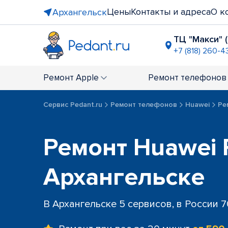
Цены
Контакты и адреса
О к
Архангельск
ТЦ "Макси" 
+7 (818) 260-4
перекрёст
+7 (818) 260
Ремонт
Apple
Ремонт
телефонов
Сервис Pedant.ru
Ремонт телефонов
Huawei
Ре
Ремонт Huawei 
Архангельске
В Архангельске 5 сервисов, в России 