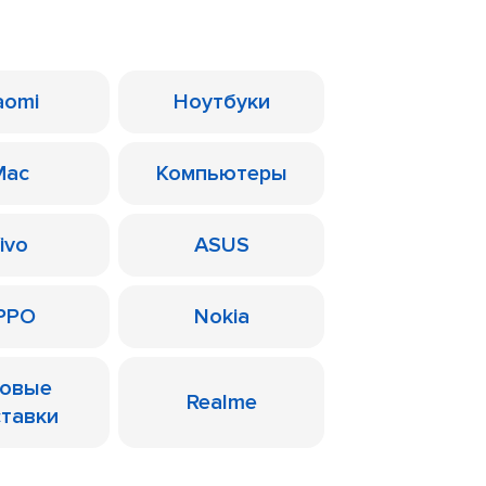
aomi
Ноутбуки
Mac
Компьютеры
ivo
ASUS
PPO
Nokia
ровые
Realme
ставки