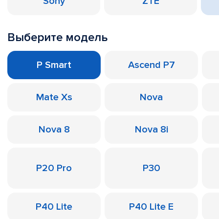
Sony
ZTE
Выберите модель
P Smart
Ascend P7
Mate Xs
Nova
Nova 8
Nova 8i
P20 Pro
P30
P40 Lite
P40 Lite E