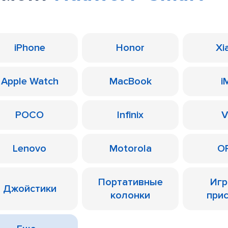
iPhone
Honor
Xi
Apple Watch
MacBook
i
POCO
Infinix
V
Lenovo
Motorola
O
Портативные
Иг
Джойстики
колонки
при