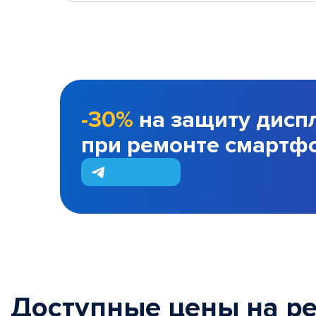
-30%
на защиту дисп
при ремонте смартф
Доступные цены на р