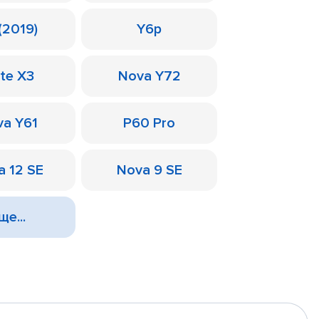
(2019)
Y6p
te X3
Nova Y72
a Y61
P60 Pro
a 12 SE
Nova 9 SE
ще...