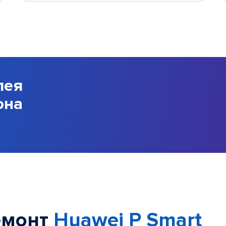
лея
она
емонт
Huawei P Smart