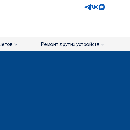
ТРЦ "Соломбала Молл"
+7 (818) 260-43-03
шетов
Ремонт
других устройств