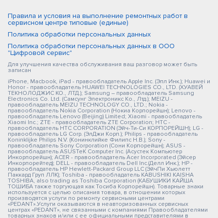
Правила и условия на выполнение ремонтных работ в
сервисном центре типовые (единые)
Политика обработки персональных данных
Политика обработки персональных данных в ООО
"Цифровой сервис"
Для улучшения качества обслуживания ваш разговор может быть
записан
iPhone, Macbook, iPad - правообладатель Apple Inc. (Эпл Инк.); Huawei и
Honor - правообладатель HUAWEI TECHNOLOGIES CO., LTD. (ХУАВЕЙ
ТЕКНОЛОДЖИС КО., ЛТД.); Samsung – правообладатель Samsung
Electronics Co. Ltd. (Самсунг Электроникс Ко., Лтд.); MEIZU -
правообладатель MEIZU TECHNOLOGY CO., LTD.; Nokia -
правообладатель Nokia Corporation (Нокиа Корпорейшн); Lenovo -
правообладатель Lenovo (Beijing) Limited; Xiaomi - правообладатель
Xiaomi Inc.; ZTE - правообладатель ZTE Corporation; HTC -
правообладатель HTC CORPORATION (Эйч-Ти-Си КОРПОРЕЙШН); LG -
правообладатель LG Corp. (ЭлДжи Корп.); Philips - правообладатель
Koninklijke Philips N.V. (Конинклийке Филипс Н.В.); Sony -
правообладатель Sony Corporation (Сони Корпорейшн); ASUS -
правообладатель ASUSTeK Computer Inc. (Асустек Компьютер
Инкорпорейшн); ACER - правообладатель Acer Incorporated (Эйсер
Инкорпорейтед); DELL - правообладатель Dell Inc.(Делл Инк.); HP -
правообладатель HP Hewlett-Packard Group LLC (ЭйчПи Хьюлетт
Паккард Груп ЛЛК); Toshiba - правообладатель KABUSHIKI KAISHA
TOSHIBA, also trading as Toshiba Corporation (КАБУШИКИ КАЙША
ТОШИБА также торгующая как Тосиба Корпорейшн). Товарные знаки
используется с целью описания товара, в отношении которых
производятся услуги по ремонту сервисными центрами
«PEDANT».Услуги оказываются в неавторизованных сервисных
центрах «PEDANT», не связанными с компаниями Правообладателями
товарных знаков и/или с ее официальными представителями в