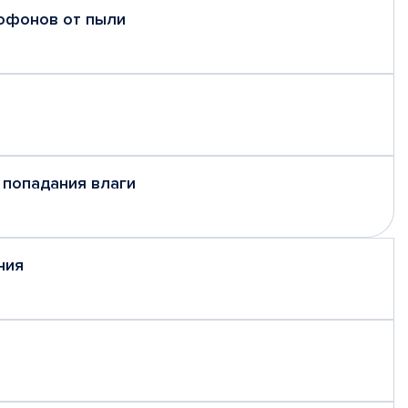
рофонов от пыли
 попадания влаги
ния