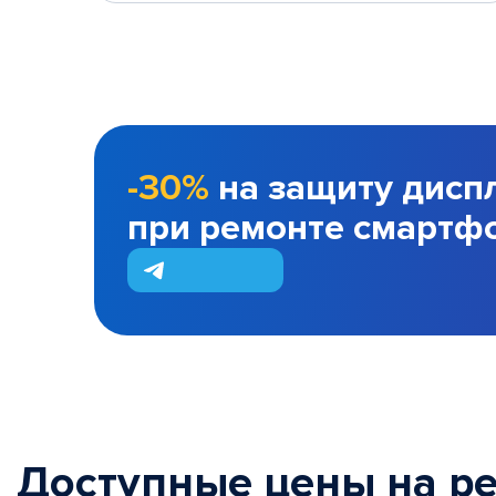
-30%
на защиту дисп
при ремонте смартф
Доступные цены на р