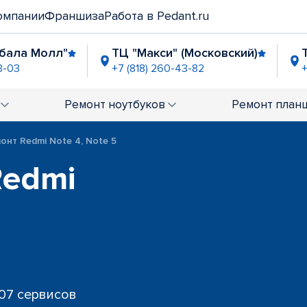
омпании
Франшиза
Работа в Pedant.ru
бала Молл"
ТЦ "Макси" (Московский)
3-03
+7 (818) 260-43-82
+
ок Тимме-Воскресенской
ТРЦ "Титан-Арена"
-41-72
+7 (818) 260-43-02
Ремонт
ноутбуков
Ремонт
план
онт Redmi Note 4, Note 5
Redmi
707 сервисов