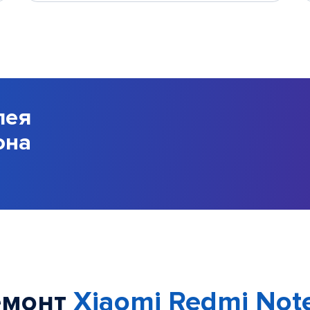
лея
она
емонт
Xiaomi Redmi Note