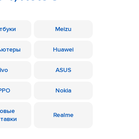
тбуки
Meizu
ьютеры
Huawei
ivo
ASUS
PPO
Nokia
ровые
Realme
ставки