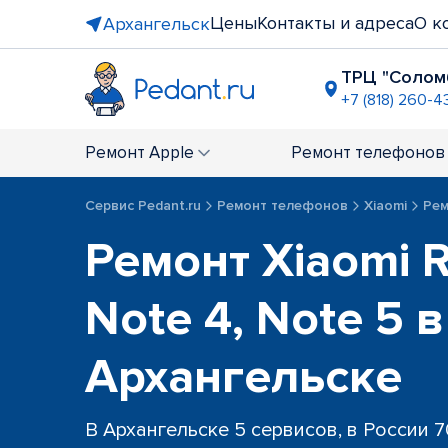
Цены
Контакты и адреса
О к
Архангельск
ТРЦ "Солом
+7 (818) 260-4
перекрёст
+7 (818) 260
Ремонт
Apple
Ремонт
телефонов
Сервис Pedant.ru
Ремонт телефонов
Xiaomi
Рем
Ремонт Xiaomi 
Note 4, Note 5 в
Архангельске
В Архангельске 5 сервисов, в России 