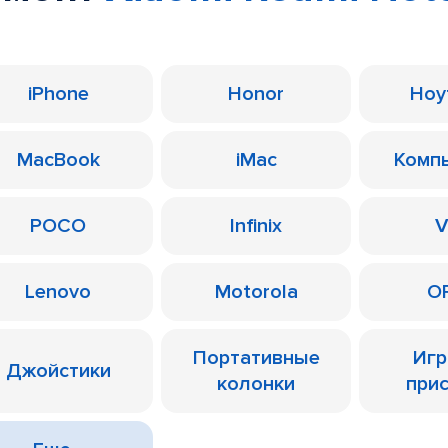
iPhone
Honor
Ноу
MacBook
iMac
Комп
POCO
Infinix
V
Lenovo
Motorola
O
Портативные
Иг
Джойстики
колонки
при